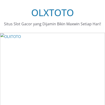
Skip
OLXTOTO
to
content
Situs Slot Gacor yang Dijamin Bikin Maxwin Setiap Hari!