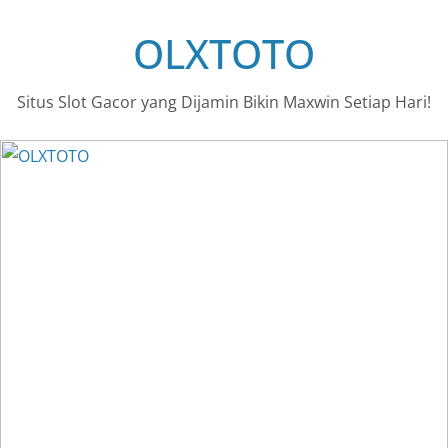
Skip
OLXTOTO
to
content
Situs Slot Gacor yang Dijamin Bikin Maxwin Setiap Hari!