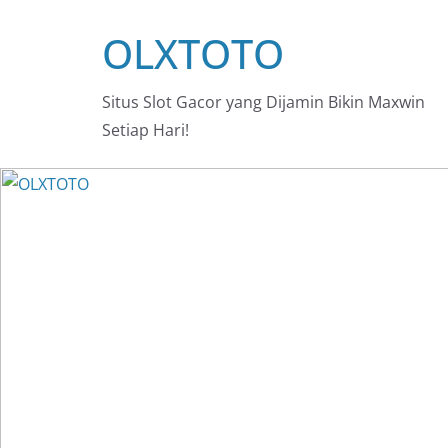
Skip
OLXTOTO
to
content
Situs Slot Gacor yang Dijamin Bikin Maxwin
Setiap Hari!