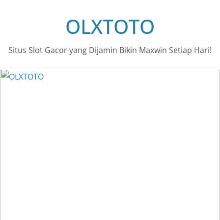
Skip
OLXTOTO
to
content
Situs Slot Gacor yang Dijamin Bikin Maxwin Setiap Hari!