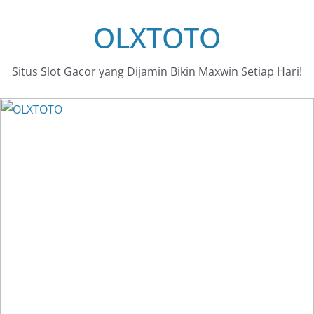
Skip
OLXTOTO
to
content
Situs Slot Gacor yang Dijamin Bikin Maxwin Setiap Hari!