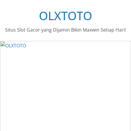
Skip
OLXTOTO
to
content
Situs Slot Gacor yang Dijamin Bikin Maxwin Setiap Hari!