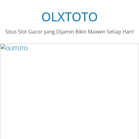
Skip
OLXTOTO
to
content
Situs Slot Gacor yang Dijamin Bikin Maxwin Setiap Hari!