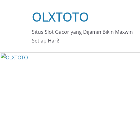
Skip
OLXTOTO
to
content
Situs Slot Gacor yang Dijamin Bikin Maxwin
Setiap Hari!