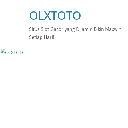
Skip
OLXTOTO
to
content
Situs Slot Gacor yang Dijamin Bikin Maxwin
Setiap Hari!