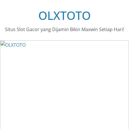
Skip
OLXTOTO
to
content
Situs Slot Gacor yang Dijamin Bikin Maxwin Setiap Hari!