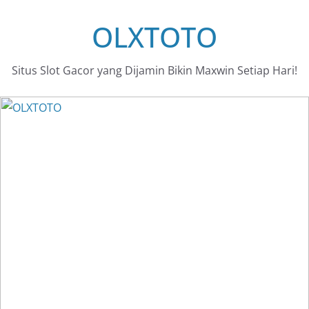
Skip
OLXTOTO
to
content
Situs Slot Gacor yang Dijamin Bikin Maxwin Setiap Hari!