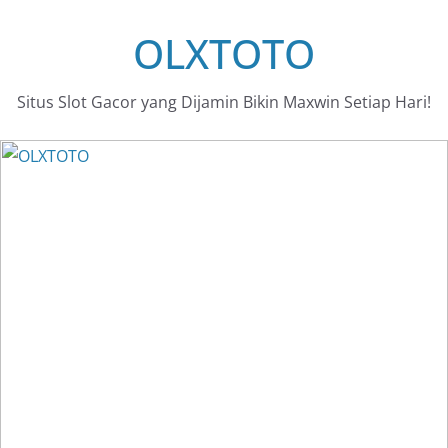
Skip
OLXTOTO
to
content
Situs Slot Gacor yang Dijamin Bikin Maxwin Setiap Hari!