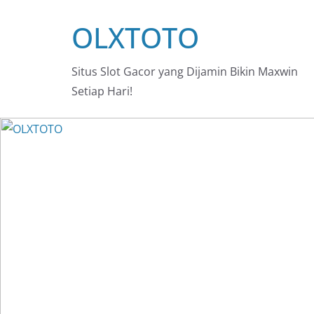
Skip
OLXTOTO
to
content
Situs Slot Gacor yang Dijamin Bikin Maxwin
Setiap Hari!