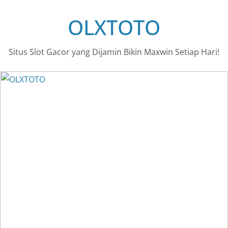
Skip
OLXTOTO
to
content
Situs Slot Gacor yang Dijamin Bikin Maxwin Setiap Hari!