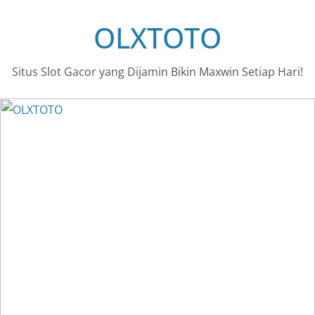
Skip
OLXTOTO
to
content
Situs Slot Gacor yang Dijamin Bikin Maxwin Setiap Hari!