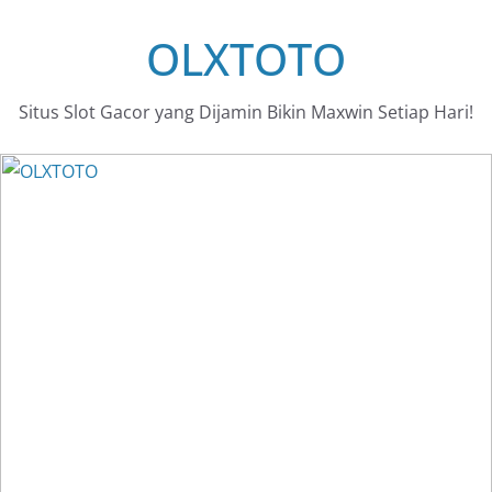
Skip
OLXTOTO
to
content
Situs Slot Gacor yang Dijamin Bikin Maxwin Setiap Hari!