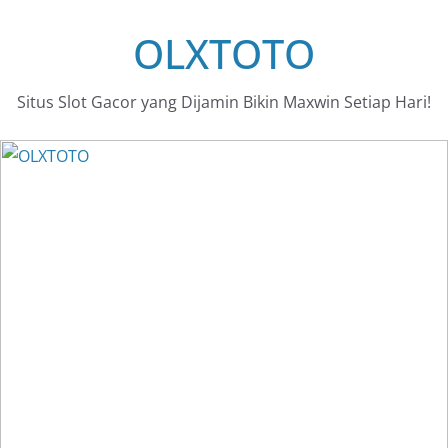
Skip
OLXTOTO
to
content
Situs Slot Gacor yang Dijamin Bikin Maxwin Setiap Hari!